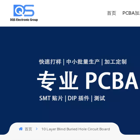
首页
PCBA
首页
10 Layer Blind Buried Hole Circuit Board