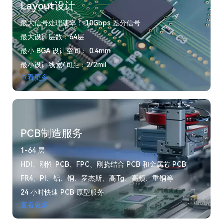
Layout设计
最大信号处理速率： 10Gbps 差分信号
最大设计层数：64层
最小 BGA 设计空间： 0.4mm
最小设计线宽/间距：2/2mil
查看更多
PCB制造服务
1-64 层
HDI、刚性 PCB、FPC、刚挠结合 PCB 和金属芯 PCB
FR4、PI、铝、铜、罗杰斯、高Tg、高频、重铜等
24 小时快速 PCB 原型服务
查看更多