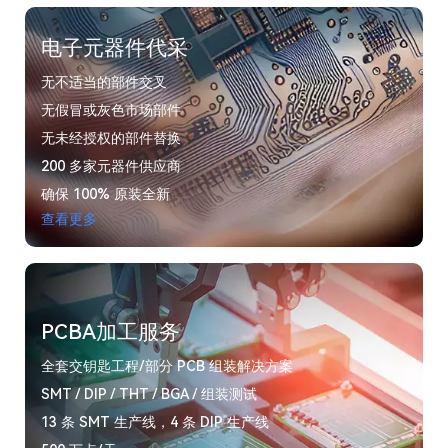
电子元器件代采
无不适当的部件交叉
无假冒或灰色市场部件
无未经授权的部件替换
200 多家元器件供应商
确保 100% 原装全新
查看更多
PCBA加工服务
全套交钥匙工程/部分 PCB 组装解决方案
SMT / DIP / THT / BGA / 组装测试
13 条 SMT 生产线，4 条 DIP 生产线