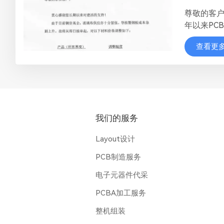
尊敬的客户
年以来PC
通知，其中
查看更
10%。这
本挑战。让
当前市场
烈建议您
举将有助
本上涨及潜
我们的服务
Layout设计
PCB制造服务
电子元器件代采
PCBA加工服务
整机组装