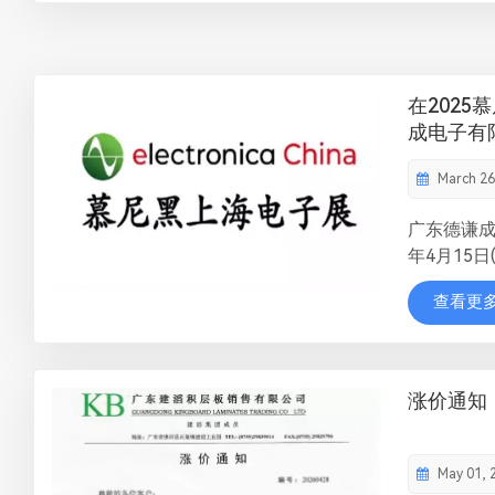
在202
成电子有
March 26
广东德谦成
年4月15日
国上海新
查看更
海电子展（el
China2
聚国内外
应用落地
涨价通知
展示电子
平台。 在
司展示完...
May 01, 