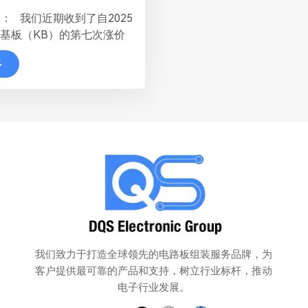
： 我们近期收到了自2025
B基板（KB）的第七次涨价
FR4和PP的价格均上涨了
多
对我们双方都构成了重大的成
我们携手共渡难关。 鉴于
波动持续且供应紧张，我们强
提前下单并建立安全库存。此
于您避免因材料短缺导致的成
在交货延迟。...
我们致力于打造全球领先的电路板组装服务品牌，为
客户提供最可靠的产品和支持，树立行业标杆，推动
电子行业发展。