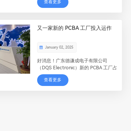
查看更多
行业专业人士驻足参观，工作人员也积
极热情地向来访者展示和介绍了公司的
核心产品和最新技术成果，大家对这些
展示表现出了浓厚的兴趣，不断有人就
又一家新的 PCBA 工厂投入运作
产品细节与应用场景进行咨询，我们的
团队也一一给予了专业解...
January 02, 2025
好消息！广东德谦成电子有限公司
（DQS Electronic）新的 PCBA 工厂占
地 12,000 平方米，共五层，现已配备
查看更多
13 条全自动 SMT 生产线和 4 条 DIP
生产线，并已正式开始试生产。 我们
衷心感谢尊贵的客户和合作伙伴对我们
的信任和支持，正是你们对我们的信心
推动着我们不断前进。我们将一如既往
地致力于提供卓越的品质和更快的交...