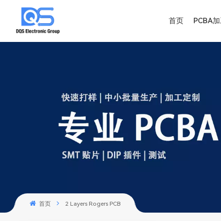
首页
PCBA
首页
2 Layers Rogers PCB