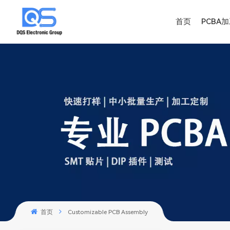
首页
PCBA
首页
Customizable PCB Assembly