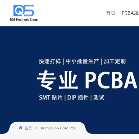
首页
PCBA
首页
Immersion Gold PCB