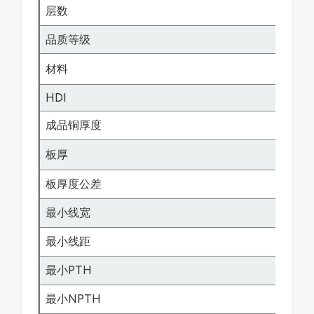
层数
1-6
品质等级
IPC
材料
FR
HDI
1+N
成品铜厚度
0.5
板厚
0.2
板厚度公差
±0.
最小线宽
2mil
最小线距
2mil
最小PTH
0.1
最小NPTH
0.0