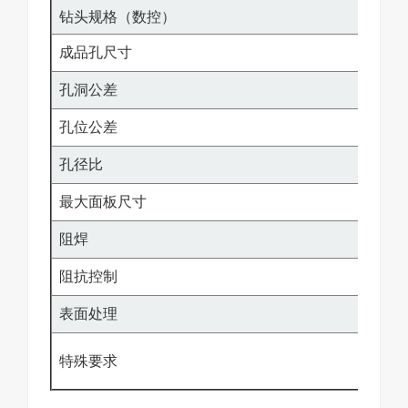
钻头规格（数控）
0.1
成品孔尺寸
0.1
孔洞公差
±0.
孔位公差
±0.
孔径比
17:
最大面板尺寸
646
阻焊
绿, 
阻抗控制
±5
表面处理
HA
特殊要求
盲埋