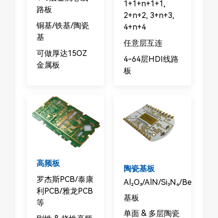
1+1+n+1+1,
路板
2+n+2, 3+n+3,
铜基/铁基/陶瓷
4+n+4
基
任意层互连
可做厚达15OZ
4-64层HDI线路
金属板
板
高频板
陶瓷基板
罗杰斯PCB/​​泰康
Al₂O₃/AlN/Si₃N₄/BeO/Sic
利PCB/​​雅龙PCB
基板
等
​​单面 &
多层陶瓷