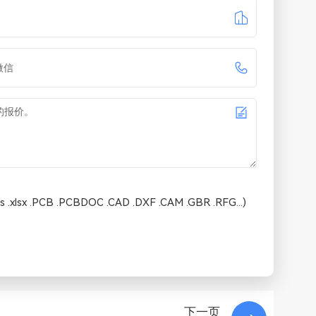
 .xlsx .PCB .PCBDOC .CAD .DXF .CAM .GBR .RFG...)
下一页